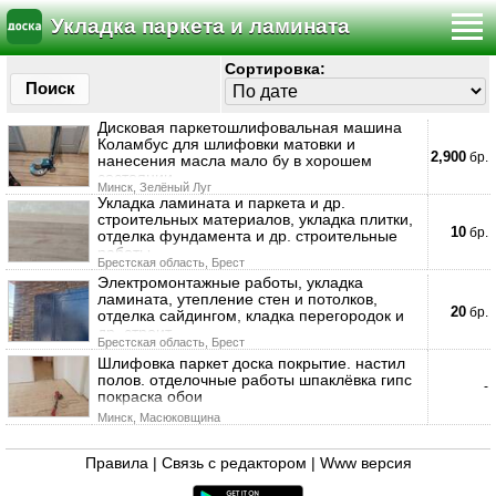
Укладка паркета и ламината
Сортировка:
Поиск
Дисковая паркетошлифовальная машина
Коламбус для шлифовки матовки и
2,900
бр.
нанесения масла мало бу в хорошем
состоянии
Минск, Зелёный Луг
Укладка ламината и паркета и др.
строительных материалов, укладка плитки,
10
бр.
отделка фундамента и др. строительные
работы.
Брестская область, Брест
Электромонтажные работы, укладка
ламината, утепление стен и потолков,
20
бр.
отделка сайдингом, кладка перегородок и
др. строит
Брестская область, Брест
Шлифовка паркет доска покрытие. настил
полов. отделочные работы шпаклёвка гипс
-
покраска обои
Минск, Масюковщина
Правила
|
Связь с редактором
|
Www версия