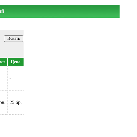
ий
ост.
Цена
-
ов.
25 бр.