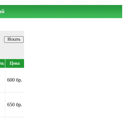
ий
ль
Цена
600 бр.
650 бр.