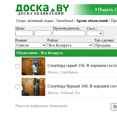
Подать 
ДОСКА ОБЪЯВЛЕНИЙ
Спорт, активный отдых
/
Snowboard
/
Архив объявлений
/ Пр
Цена:
Производитель:
Сост.:
-
Режим:
Район:
Тип сделки:
Объявления - Вся Беларусь
Сноуборд серый 156. В хорошем состо
большей уни
Минск, Серебрянка
Сноуборд Черный 160. В хорошем сос
большей ун
Минск, Зелёный Луг
Показать выбранные объявления